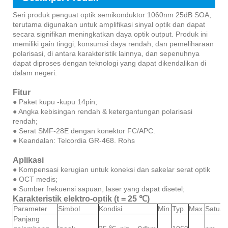
Seri produk penguat optik semikonduktor 1060nm 25dB SOA,
terutama digunakan untuk amplifikasi sinyal optik dan dapat
secara signifikan meningkatkan daya optik output. Produk ini
memiliki gain tinggi, konsumsi daya rendah, dan pemeliharaan
polarisasi, di antara karakteristik lainnya, dan sepenuhnya
dapat diproses dengan teknologi yang dapat dikendalikan di
dalam negeri.
Fitur
● Paket kupu -kupu 14pin;
● Angka kebisingan rendah & ketergantungan polarisasi
rendah;
● Serat SMF-28E dengan konektor FC/APC.
● Keandalan: Telcordia GR-468. Rohs
Aplikasi
● Kompensasi kerugian untuk koneksi dan sakelar serat optik
● OCT medis;
● Sumber frekuensi sapuan, laser yang dapat disetel;
Karakteristik elektro-optik (t = 25 ℃)
Parameter
Simbol
Kondisi
Min.
Typ.
Max.
Satuan
Panjang