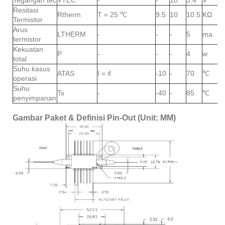
Tegangan tec
VTEC
-
-
10
3.4
V
Resitasi
Rtherm
T = 25 ℃
9.5
10
10.5
KΩ
Termistor
Arus
LTHERM
-
-
-
5
ma
termistor
Kekuatan
P
-
-
-
4
w
total
Suhu kasus
ATAS
I = if
-10
-
70
℃
operasi
Suhu
Ts
-
-40
-
85
℃
penyimpanan
Gambar Paket & Definisi Pin-Out (Unit: MM)