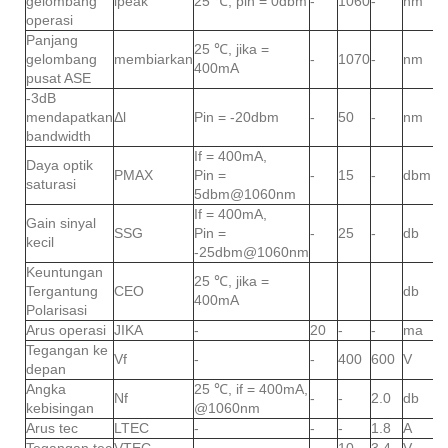
gelombang
lpeak
25 ℃, pin = 0dbm
-
1060
-
nm
operasi
Panjang
25 ℃, jika =
gelombang
membiarkan
-
1070
-
nm
400mA
pusat ASE
-3dB
mendapatkan
Δl
Pin = -20dbm
-
50
-
nm
bandwidth
If = 400mA,
Daya optik
PMAX
Pin =
-
15
-
dbm
saturasi
5dbm@1060nm
If = 400mA,
Gain sinyal
SSG
Pin =
-
25
-
db
kecil
-25dbm@1060nm
Keuntungan
25 ℃, jika =
Tergantung
CEO
db
400mA
Polarisasi
Arus operasi
JIKA
-
20
-
-
ma
Tegangan ke
Vf
-
-
400
600
V
depan
Angka
25 ℃, if = 400mA,
Nf
-
-
2.0
db
kebisingan
@1060nm
Arus tec
LTEC
-
-
-
1.8
A