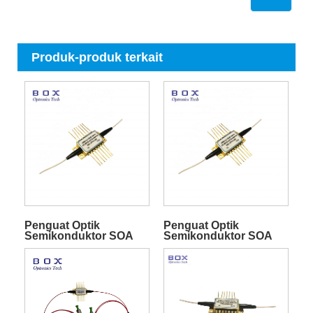
Produk-produk terkait
Penguat Optik
Penguat Optik
Semikonduktor SOA
Semikonduktor SOA
1310nm 10dBm SM
SM 1550nm 8dBm
Butterfly