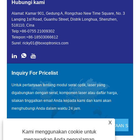
Hubungi kami
Alamat: Kamar 901, Gedung A, Rongchao New Time Square, No. 3
Lanqing 1st Road, Guanhu Street, Distrik Longhua, Shenzhen,
518110, Cina
Telp:
+86-0755 21009302
Telepon:
+86-18503066612
Surel:
ricky01@boxoptronics.com
Inquiry For Pricelist
Untuk pertanyaan tentang modul serat optik, laser yang
digabungkan dengan serat, komponen laser atau daftar harga,
silakan tinggalkan email Anda kepada kami dan kami akan
menghubungi Anda dalam waktu 24 jam.
X
Kami menggunakan cookie untuk
menawarkan Anda pengalaman