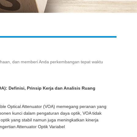
Live
sahaan, dan memberi Anda perkembangan tepat waktu
OA): Definisi, Prinsip Kerja dan Analisis Ruang
iable Optical Attenuator (VOA) memegang peranan yang
ponen kunci dalam pengaturan daya optik, VOA tidak
 optik yang stabil namun juga meningkatkan kinerja
ngertian Attenuator Optik Variabel