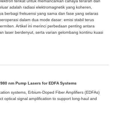
lektron terikat untuk memancarkan cahaya terarah dan
eluar adalah radiasi elektromagnetik yang koheren,
 berbagi frekuensi yang sama dan fase yang selaras
eroperasi dalam dua mode dasar: emisi stabil terus
rmiten. Artikel ini merinci perbedaan penting antara
n laser berdenyut, serta varian gelombang kontinu kuasi
f 980 nm Pump Lasers for EDFA Systems
cation systems, Erbium-Doped Fiber Amplifiers (EDFAs)
ct optical signal amplification to support long-haul and