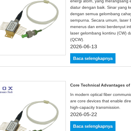
energi atom, yang merangsang e
diatur dengan baik. Sinar yang k
dengan semua gelombang cahaya
sempurna. Secara umum, laser b
menerus dan emisi berdenyut inte
laser gelombang kontinu (CW) da
(QCW).
2026-06-13
Baca selengkapnya
Core Technical Advantages o
In modern optical fiber communi
are core devices that enable dire
high-capacity transmission.
2026-05-22
Baca selengkapnya