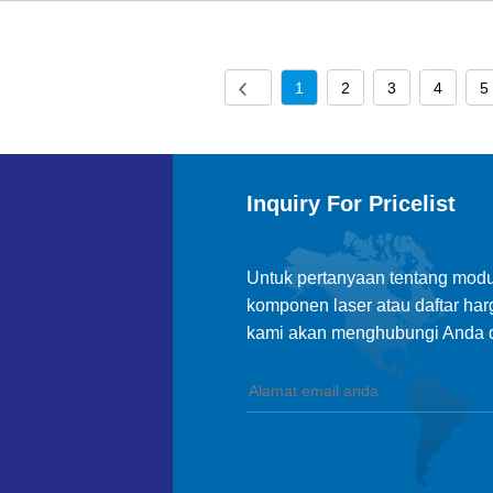
1
2
3
4
5
Inquiry For Pricelist
Untuk pertanyaan tentang modul
komponen laser atau daftar har
kami akan menghubungi Anda d