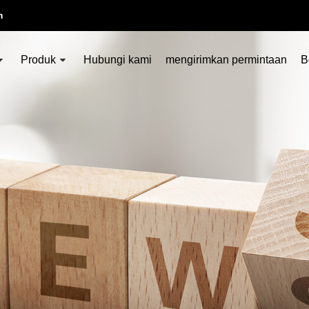
m
Produk
Hubungi kami
mengirimkan permintaan
B