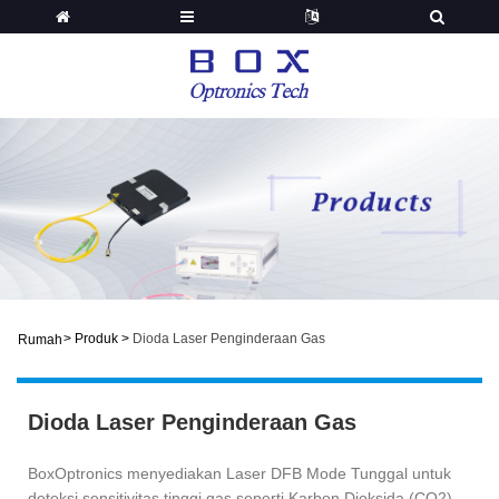
>
Produk
>
Dioda Laser Penginderaan Gas
Rumah
Dioda Laser Penginderaan Gas
BoxOptronics menyediakan Laser DFB Mode Tunggal untuk
deteksi sensitivitas tinggi gas seperti Karbon Dioksida (CO2),