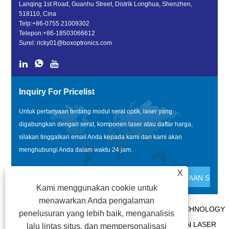
Lanqing 1st Road, Guanhu Street, Distrik Longhua, Shenzhen,
518110, Cina
Telp:
+86-0755 21009302
Telepon:
+86-18503066612
Surel:
ricky01@boxoptronics.com
Inquiry For Pricelist
Untuk pertanyaan tentang modul serat optik, laser yang
digabungkan dengan serat, komponen laser atau daftar harga,
silakan tinggalkan email Anda kepada kami dan kami akan
menghubungi Anda dalam waktu 24 jam.
X
Kami menggunakan cookie untuk
menawarkan Anda pengalaman
HAK CIPTA @ 2020 SHENZHEN BOX OPTRONICS TECHNOLOGY
penelusuran yang lebih baik, menganalisis
CO., LTD. - MODUL SERAT OPTIK CINA, PRODUSEN LASER
lalu lintas situs, dan mempersonalisasi