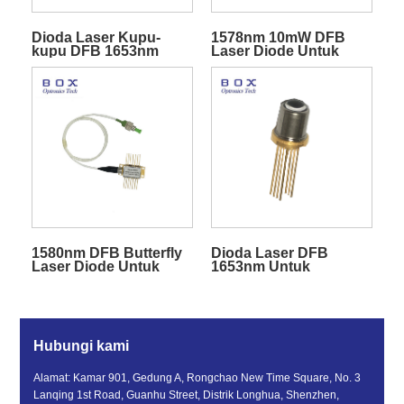
Dioda Laser Kupu-
1578nm 10mW DFB
kupu DFB 1653nm
Laser Diode Untuk
Untuk Deteksi CH4
Deteksi Hidrogen
Sulfida
1580nm DFB Butterfly
Dioda Laser DFB
Laser Diode Untuk
1653nm Untuk
Deteksi CO2
Penginderaan CH4
Hubungi kami
Alamat: Kamar 901, Gedung A, Rongchao New Time Square, No. 3
Lanqing 1st Road, Guanhu Street, Distrik Longhua, Shenzhen,