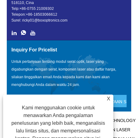
518110, Cina
Telp:
+86-0755 21009302
Telepon:
+86-18503066612
Surel:
ricky01@boxoptronics.com
Inquiry For Pricelist
Untuk pertanyaan tentang modul serat optik, laser yang
digabungkan dengan serat, komponen laser atau daftar harga,
silakan tinggalkan email Anda kepada kami dan kami akan
menghubungi Anda dalam waktu 24 jam.
X
Kami menggunakan cookie untuk
menawarkan Anda pengalaman
HAK CIPTA @ 2020 SHENZHEN BOX OPTRONICS TECHNOLOGY
penelusuran yang lebih baik, menganalisis
CO., LTD. - MODUL SERAT OPTIK CINA, PRODUSEN LASER
lalu lintas situs, dan mempersonalisasi