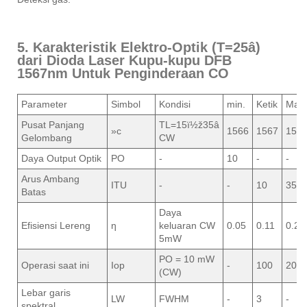
5. Karakteristik Elektro-Optik (T=25â)
dari Dioda Laser Kupu-kupu DFB
1567nm Untuk Penginderaan CO
Parameter
Simbol
Kondisi
min.
Ketik
Maks
Pusat Panjang
TL=15ï½ž35â
»c
1566
1567
156
Gelombang
CW
Daya Output Optik
PO
-
10
-
-
Arus Ambang
ITU
-
-
10
35
Batas
Daya
Efisiensi Lereng
ƞ
keluaran CW
0.05
0.11
0.2
5mW
PO = 10 mW
Operasi saat ini
Iop
-
100
200
(CW)
Lebar garis
LW
FWHM
-
3
-
spektral