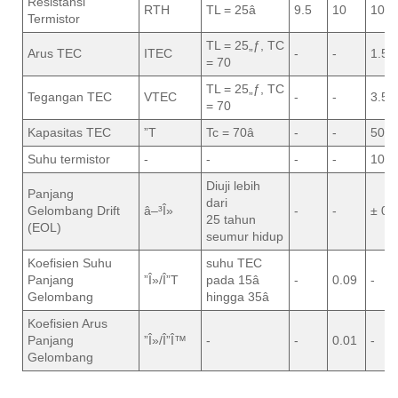
Resistansi
RTH
TL = 25â
9.5
10
10.5
Termistor
TL = 25„ƒ, TC
Arus TEC
ITEC
-
-
1.5
= 70
TL = 25„ƒ, TC
Tegangan TEC
VTEC
-
-
3.5
= 70
Kapasitas TEC
”T
Tc = 70â
-
-
50
Suhu termistor
-
-
-
-
100
Diuji lebih
Panjang
dari
Gelombang Drift
â–³Î»
-
-
± 0,
25 tahun
(EOL)
seumur hidup
Koefisien Suhu
suhu TEC
Panjang
”Î»/Î”T
pada 15â
-
0.09
-
Gelombang
hingga 35â
Koefisien Arus
Panjang
”Î»/Î”Î™
-
-
0.01
-
Gelombang