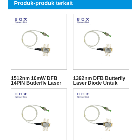
Produk-produk terkait
1512nm 10mW DFB
1392nm DFB Butterfly
14PIN Butterfly Laser
Laser Diode Untuk
Untuk Penginderaan
Penginderaan H2O
NH3
Kelembaban