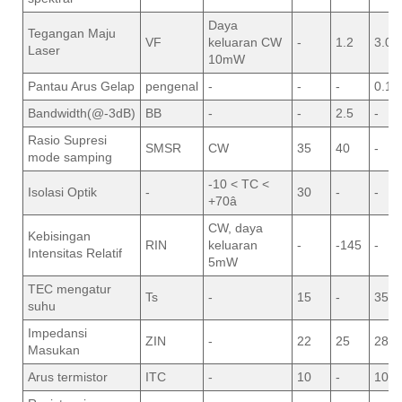
Daya
Tegangan Maju
VF
keluaran CW
-
1.2
3.0
Laser
10mW
Pantau Arus Gelap
pengenal
-
-
-
0.1
Bandwidth(@-3dB)
BB
-
-
2.5
-
Rasio Supresi
SMSR
CW
35
40
-
mode samping
-10 < TC <
Isolasi Optik
-
30
-
-
+70â
CW, daya
Kebisingan
RIN
keluaran
-
-145
-
Intensitas Relatif
5mW
TEC mengatur
Ts
-
15
-
35
suhu
Impedansi
ZIN
-
22
25
28
Masukan
Arus termistor
ITC
-
10
-
100