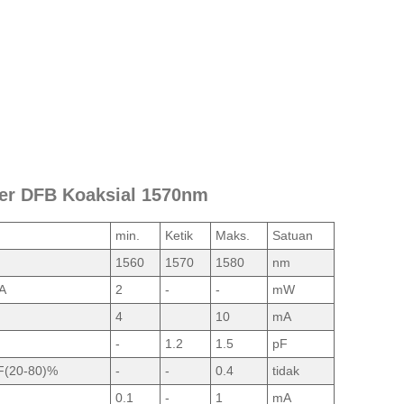
aser DFB Koaksial 1570nm
min.
Ketik
Maks.
Satuan
1560
1570
1580
nm
A
2
-
-
mW
4
10
mA
-
1.2
1.5
pF
F(20-80)%
-
-
0.4
tidak
0.1
-
1
mA