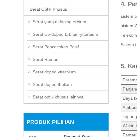
4. Pe
Serat Optik Khusus
sistem 
Serat yang didoping erbium
sistem 
Serat Co-doped Erbium-ytterbium
Telekom
Sistem t
Serat Pencocokan Pasif
Serat Raman
5. Ka
Serat doped ytterbium
Parame
Serat doped thulium
Panjan
Serat optik khusus lainnya
Daya ke
Ambang 
Tegang
PRODUK PILIHAN
Waktu 
Pantau
Penguat Serat