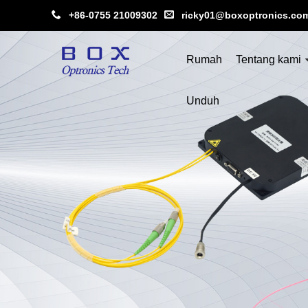
+86-0755 21009302
ricky01@boxoptronics.co
Rumah
Tentang kami
Unduh