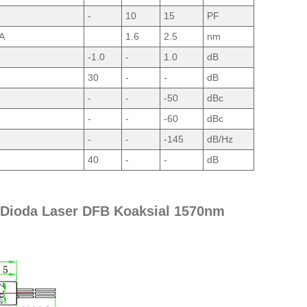
-
10
15
PF
A
1.6
2.5
nm
-1.0
-
1.0
dB
30
-
-
dB
-
-
-50
dBc
-
-
-60
dBc
-
-
-145
dB/Hz
40
-
-
dB
i Dioda Laser DFB Koaksial 1570nm