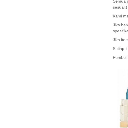
Semua p
sesuai.)
Kami me
Jika bar
spesifi
Jika ite
Setiap 
Pembeli