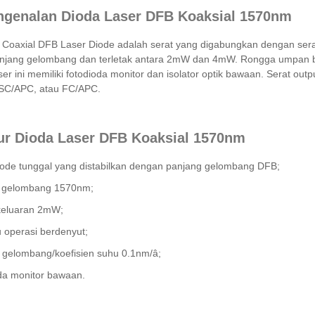
ngenalan Dioda Laser DFB Koaksial 1570nm
Coaxial DFB Laser Diode adalah serat yang digabungkan dengan sera
njang gelombang dan terletak antara 2mW dan 4mW. Rongga umpan bali
ser ini memiliki fotodioda monitor dan isolator optik bawaan. Serat ou
SC/APC, atau FC/APC.
tur Dioda Laser DFB Koaksial 1570nm
ode tunggal yang distabilkan dengan panjang gelombang DFB;
 gelombang 1570nm;
keluaran 2mW;
 operasi berdenyut;
 gelombang/koefisien suhu 0.1nm/â;
da monitor bawaan.