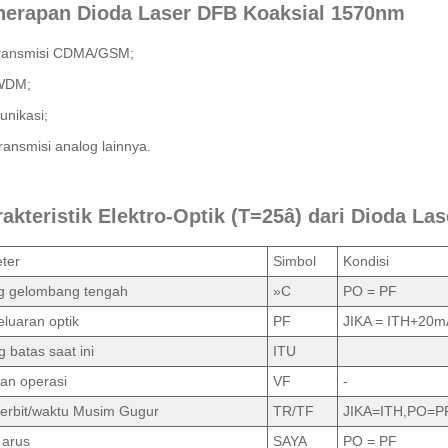
nerapan Dioda Laser DFB Koaksial 1570nm
transmisi CDMA/GSM;
WDM;
unikasi;
ransmisi analog lainnya.
rakteristik Elektro-Optik (T=25â) dari Dioda L
ter
Simbol
Kondisi
g gelombang tengah
»C
PO = PF
luaran optik
PF
JIKA = ITH+20m
batas saat ini
ITU
an operasi
VF
-
terbit/waktu Musim Gugur
TR/TF
JIKA=ITH,PO=P
 arus
SAYA
PO = PF