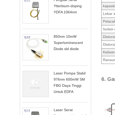
Ytterbium-doping
kapasit
YDFA 1064nm
Lebar s
Pelaca
Isolasi 
850nm 10mW
Distors
Superluminescent
Distors
Diode sld diode
Kebisin
Ransum
Laser Pompa Stabil
6. Ga
976nm 600mW SM
FBG Daya Tinggi
Untuk EDFA
Laser Serat