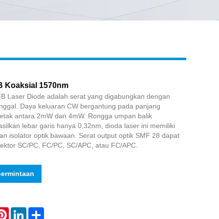
Live
B Koaksial 1570nm
B Laser Diode adalah serat yang digabungkan dengan
unggal. Daya keluaran CW bergantung pada panjang
letak antara 2mW dan 4mW. Rongga umpan balik
asilkan lebar garis hanya 0,32nm, dioda laser ini memiliki
an isolator optik bawaan. Serat output optik SMF 28 dapat
nektor SC/PC, FC/PC, SC/APC, atau FC/APC.
permintaan
atsApp
Pinterest
LinkedIn
Share