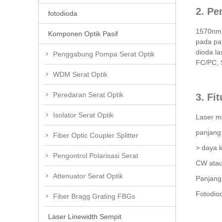
2. Pe
fotodioda
1570nm 
Komponen Optik Pasif
pada pa
dioda la
Penggabung Pompa Serat Optik
FC/PC, 
WDM Serat Optik
Peredaran Serat Optik
3. Fi
Isolator Serat Optik
Laser m
panjang
Fiber Optic Coupler Splitter
> daya 
Pengontrol Polarisasi Serat
CW atau
Attenuator Serat Optik
Panjang
Fotodio
Fiber Bragg Grating FBGs
Laser Linewidth Sempit