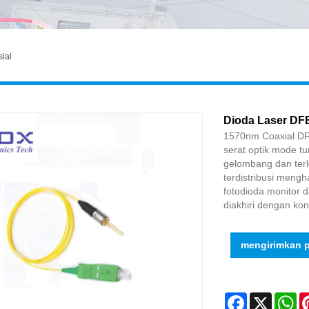
sial
Dioda Laser DF
1570nm Coaxial DF
serat optik mode t
gelombang dan ter
terdistribusi mengh
fotodioda monitor d
diakhiri dengan ko
mengirimkan 
Facebook
X
Wh