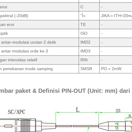
ansi
C
-
pektral (-20dB)
”Î»
JIKA = ITH+20m
kan eror
TE
-
optik
ISO
-
i antar-modulasi urutan 2 detik
IMD2
-
i antar modulasi orde ke-3
IMD3
-
gan intensitas relatif
RIN
-
 penekanan mode samping
SMSR
PO = 2mW
mbar paket & Definisi PIN-OUT (Unit: mm) dar