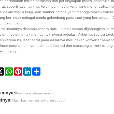
 pertahanan militer, peralatan dan perlengkapan medis, konstruksi inf
rat, seperti laser lainnya, terdiri dari media kerja yang menghasilkan
i dalam media kerja, dan sumber pompa yang menggairahkan transisi opt
ang bertindak sebagai pandu gelombang pada saat yang bersamaan. Ole
ndu gelombang.
erat umumnya dipompa secara optik. Lampu pompa digabungkan ke d
oleh medium untuk membentuk inversi populasi. Akhirnya, radiasi tere
leh karena itu, laser serat pada dasarnya merupakan konverter panja
aser serat umumnya terdiri dari dua sisi dan sepasang cermin bidang
elombang.
cebook
X
WhatsApp
Pinterest
LinkedIn
Share
umnya:
Klasifikasi utama sensor
utnya:
Klasifikasi sensor suhu serat optik