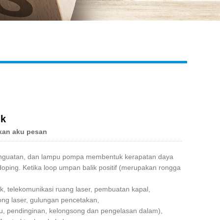
Live
ik
kan aku pesan
penguatan, dan lampu pompa membentuk kerapatan daya
didoping. Ketika loop umpan balik positif (merupakan rongga
k, telekomunikasi ruang laser, pembuatan kapal,
ong laser, gulungan pencetakan,
 pendinginan, kelongsong dan pengelasan dalam),