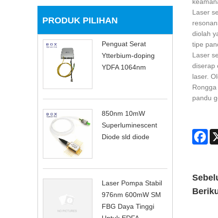
keamanan
Laser se
PRODUK PILIHAN
resonans
diolah y
Penguat Serat
tipe pa
Laser s
Ytterbium-doping
diserap 
YDFA 1064nm
laser. O
Rongga l
pandu g
850nm 10mW
Superluminescent
Fa
Diode sld diode
Sebel
Laser Pompa Stabil
Berik
976nm 600mW SM
FBG Daya Tinggi