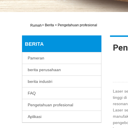
>
Berita
>
Pengetahuan profesional
Rumah
BERITA
Pen
Pameran
berita perusahaan
berita industri
Laser s
FAQ
tinggi d
resonans
Pengetahuan profesional
Laser se
manufakt
Aplikasi
pengebo