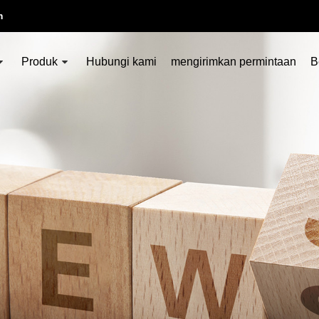
m
Produk
Hubungi kami
mengirimkan permintaan
B