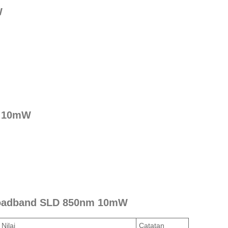
W
m 10mW
 broadband SLD 850nm 10mW
Nilai
Catatan