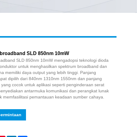
Live
 broadband SLD 850nm 10mW
oadband SLD 850nm 10mW mengadopsi teknologi dioda
konduktor untuk menghasilkan spektrum broadband dan
 memiliki daya output yang lebih tinggi. Panjang
apat dipilih dari 840nm 1310nm 1550nm dan panjang
 yang cocok untuk aplikasi seperti penginderaan serat
menyediakan antarmuka komunikasi dan perangkat lunak
uk memfasilitasi pemantauan keadaan sumber cahaya.
permintaan