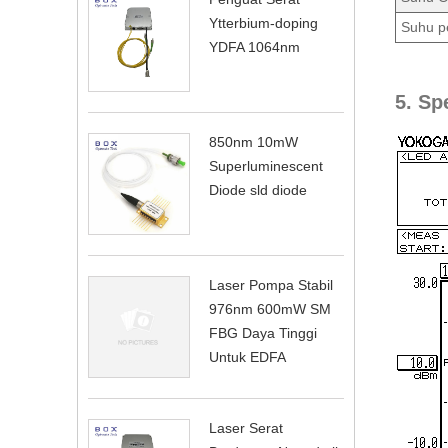
Ytterbium-doping
Suhu p
YDFA 1064nm
5. S
850nm 10mW
Superluminescent
Diode sld diode
Laser Pompa Stabil
976nm 600mW SM
FBG Daya Tinggi
Untuk EDFA
Laser Serat