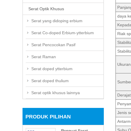
Panjan
Serat Optik Khusus
daya k
Serat yang didoping erbium
Kepada
Serat Co-doped Erbium-ytterbium
Riak sp
Stabili
Serat Pencocokan Pasif
Stabili
Serat Raman
Ukuran
Serat doped ytterbium
Serat doped thulium
Sumber 
Serat optik khusus lainnya
Derajat
Penya
Jenis s
PRODUK PILIHAN
Antarm
Suhu O
Penguat Serat