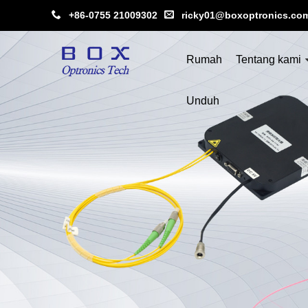
+86-0755 21009302
ricky01@boxoptronics.co
Rumah
Tentang kami
Unduh