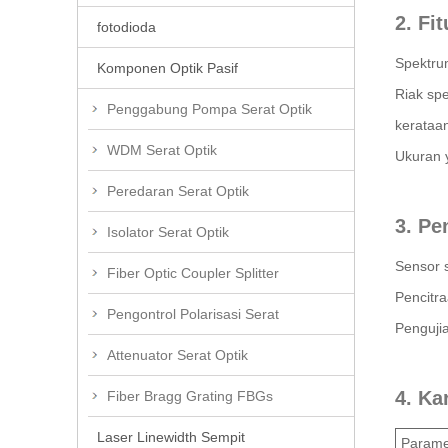
2. F
fotodioda
Spektrum
Komponen Optik Pasif
Riak spe
Penggabung Pompa Serat Optik
kerataan
WDM Serat Optik
Ukuran 
Peredaran Serat Optik
3. P
Isolator Serat Optik
Sensor s
Fiber Optic Coupler Splitter
Pencitr
Pengontrol Polarisasi Serat
Pengujia
Attenuator Serat Optik
4. Ka
Fiber Bragg Grating FBGs
Laser Linewidth Sempit
Parame