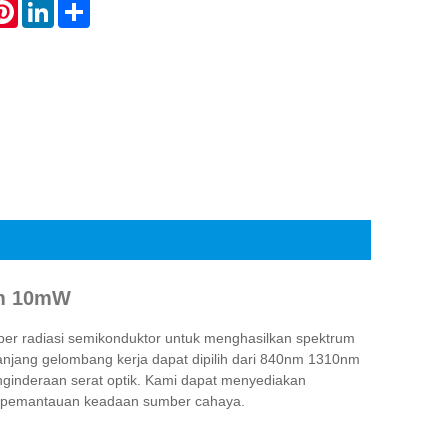
atsApp
Pinterest
LinkedIn
Share
nm 10mW
r radiasi semikonduktor untuk menghasilkan spektrum
anjang gelombang kerja dapat dipilih dari 840nm 1310nm
nginderaan serat optik. Kami dapat menyediakan
si pemantauan keadaan sumber cahaya.