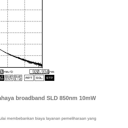
 cahaya broadband SLD 850nm 10mW
 mulai membebankan biaya layanan pemeliharaan yang