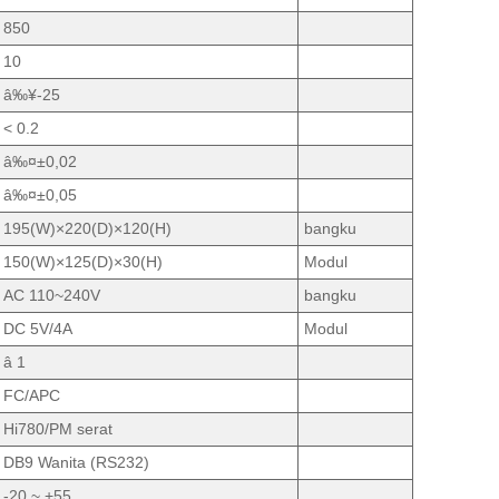
850
10
â‰¥-25
< 0.2
â‰¤±0,02
â‰¤±0,05
195(W)×220(D)×120(H)
bangku
150(W)×125(D)×30(H)
Modul
AC 110~240V
bangku
DC 5V/4A
Modul
â 1
FC/APC
Hi780/PM serat
DB9 Wanita (RS232)
-20 ~ +55