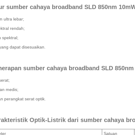
itur sumber cahaya broadband SLD 850nm 10m
 ultra lebar;
ktral rendah;
 spektral;
yang dapat disesuaikan.
enerapan sumber cahaya broadband SLD 850n
erat;
aan medis;
n perangkat serat optik.
rakteristik Optik-Listrik dari sumber cahaya
ter
Satuan