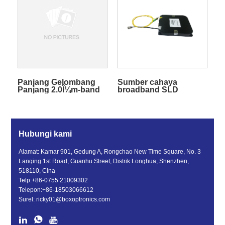
Panjang Gelombang
Sumber cahaya
Panjang 2.0Î¼m-band
broadband SLD
1850~2000nm Sumber
1310nm
Cahaya Broadband
ASE
Hubungi kami
Alamat: Kamar 901, Gedung A, Rongchao New Time Square, No. 3
Lanqing 1st Road, Guanhu Street, Distrik Longhua, Shenzhen,
518110, Cina
Telp:
+86-0755 21009302
Telepon:
+86-18503066612
Surel:
ricky01@boxoptronics.com