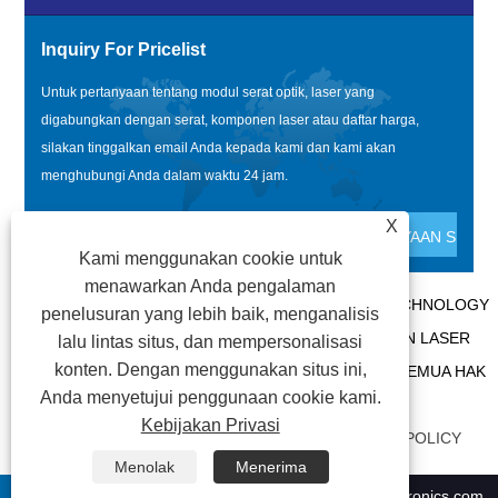
Inquiry For Pricelist
Untuk pertanyaan tentang modul serat optik, laser yang
digabungkan dengan serat, komponen laser atau daftar harga,
silakan tinggalkan email Anda kepada kami dan kami akan
menghubungi Anda dalam waktu 24 jam.
X
Kami menggunakan cookie untuk
menawarkan Anda pengalaman
HAK CIPTA @ 2020 SHENZHEN BOX OPTRONICS TECHNOLOGY
penelusuran yang lebih baik, menganalisis
CO., LTD. - MODUL SERAT OPTIK CINA, PRODUSEN LASER
lalu lintas situs, dan mempersonalisasi
konten. Dengan menggunakan situs ini,
GABUNGAN SERAT, PEMASOK KOMPONEN LASER SEMUA HAK
Anda menyetujui penggunaan cookie kami.
DILINDUNGI UNDANG-UNDANG.
Kebijakan Privasi
TAUTAN
|
SITEMAP
|
RSS
|
XML
|
PRIVACY POLICY
Menolak
Menerima
+86-0755 21009302
ricky01@boxoptronics.com