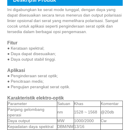
Deskripsi Produk
Ini digabungkan ke serat mode tunggal, dengan daya yang
dapat disesuaikan secara terus menerus dan output polarisasi
linier opsional dari serat yang memelihara polarisasi. Sangat
cocok untuk aplikasi seperti penginderaan serat optik dan
tersedia dalam berbagai opsi pengemasan.
Fitur
● Kerataan spektral;
● Daya dapat disesuaikan;
● Daya output stabil tinggi.
Aplikasi
● Penginderaan serat optik;
● Pencitraan medis;
● Pengujian perangkat serat optik.
Karakteristik elektro-optik
Parameter
Satuan
Khas
Komentar
Panjang gelombang
nm
1528 ~ 1568
@20db
operasi
Daya output
MW
1000/2000
Cw
Kepadatan daya spektral
DBM/NM
13/16