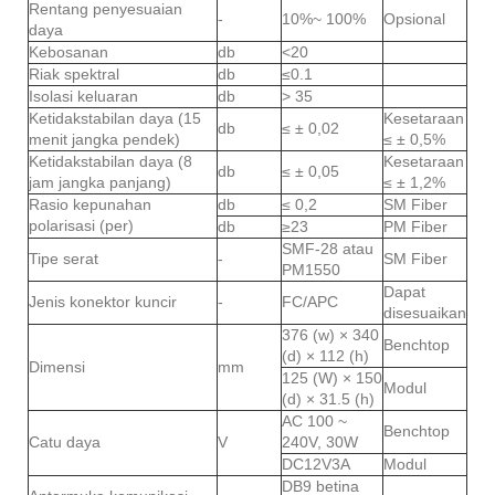
Rentang penyesuaian
-
10%~ 100%
Opsional
daya
Kebosanan
db
<20
Riak spektral
db
≤0.1
Isolasi keluaran
db
> 35
Ketidakstabilan daya (15
Kesetaraan
db
≤ ± 0,02
menit jangka pendek)
≤ ± 0,5%
Ketidakstabilan daya (8
Kesetaraan
db
≤ ± 0,05
jam jangka panjang)
≤ ± 1,2%
Rasio kepunahan
db
≤ 0,2
SM Fiber
polarisasi (per)
db
≥23
PM Fiber
SMF-28 atau
Tipe serat
-
SM Fiber
PM1550
Dapat
Jenis konektor kuncir
-
FC/APC
disesuaikan
376 (w) × 340
Benchtop
(d) × 112 (h)
Dimensi
mm
125 (W) × 150
Modul
(d) × 31.5 (h)
AC 100 ~
Benchtop
Catu daya
V
240V, 30W
DC12V3A
Modul
DB9 betina