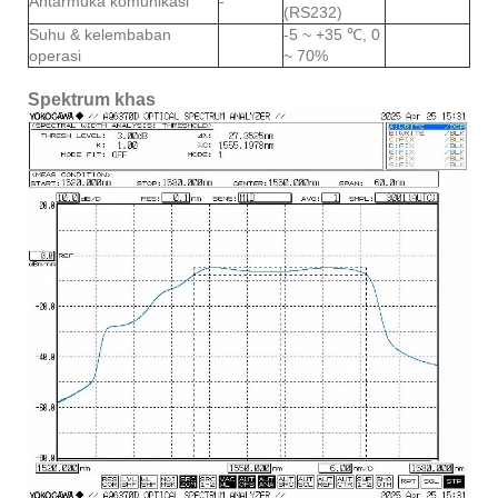
Antarmuka komunikasi
-
(RS232)
Suhu & kelembaban
-5 ~ +35 ℃, 0
operasi
~ 70%
Spektrum khas