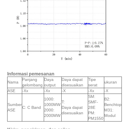
Informasi pemesanan
Panjang
Daya
Daya dapat
Tipe
Nama
ukuran
gelombang
output
disesuaikan
serat
ASE
-Xx
-Xx
-X
-Xx
-X
SM:
1000:
B2:
T:
SMF-
Sumber
1000MW
Benchtop
C: C Band
Daya dapat
28E
ASE
2000:
M31:
disesuaikan
PM:
2000MW
Modul
PM1550