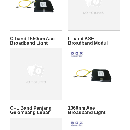
C-band 1550nm Ase
L-band ASE
Broadband Light
Broadband Modul
Source untuk Solusi
Sumber Cahaya Untuk
Pencitraan Medis
Sensor Optik
C+L Band Panjang
1060nm Ase
Gelombang Lebar
Broadband Light
Modul Sumber Cahaya
Source untuk Fabrikasi
Broadband ASE
FBG Grating